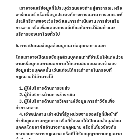
เราอาจแชร์ข้อมูลที่ไม่ระบุตัวตนของท่านสู่สาธารณะ หรือ
พาร์ทเนอร์ หรือเพื่อจุดประสงค์ทางการตลาด การวิเคราะห์
ประสิทธิภาพของเว็บไซต์ และการดำเนินงาน การส่งเสริม
การขาย หรือเพื่อแสดงเทรนด์เกี่ยวกับการใช้สินค้าและ
บริการของเราโดยทั่วไป
6. การเปิดเผยข้อมูลส่วนบุคคล ต่อบุคคลภายนอก
โดยเราอาจเปิดเผยข้อมูลส่วนบุคคลเท่าที่จำเป็นให้แก่หน่วย
งานหรือบุคคลภายนอกภายใต้ความยินยอมของเจ้าของ
ข้อมูลส่วนบุคคลนั้น เว้นแต่จะได้กระทำภายในกรอบที่
กฎหมายให้อำนาจไว้
1. ผู้ให้บริการด้านการขนส่ง
2. ผู้ให้บริการด้านการชำระเงิน
3. ผู้ให้บริการด้านการวิเคราะห์ข้อมูล การทำวิจัยเพื่อ
ทำการตลาด
4. เจ้าพนักงาน เจ้าหน้าที่รัฐ หน่วยงานของรัฐที่มีหน้าที่
กำกับดูแลตามกฎหมาย หรือที่ร้องขอให้เปิดเผยข้อมูลส่วน
บุคคลโดยอาศัยอำนาจตามกฎหมาย หรือที่เกี่ยวข้องกับ
กระบวนการทางกฎหมาย หรือที่ได้รับอนุญาตตามกฎหมาย