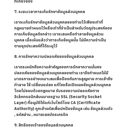
ที่เกี่ยวข้อง
7. ระยะเวลาการเก็บรักษาข้อมูลส่วนบุคคล
เราจะเก็บรักษาข้อมูลส่วนบุคคลของท่านไว้เพียงเท่าที่
กฎหมายกำหนดไว้หรือเท่าที่จำเป็นสำหรับวัตถุประสงค์ของ
การเก็บข้อมูลดังกล่าว เราจะลบหรือทำลายข้อมูลส่วน
บุคคล เมื่อเห็นแล้วว่าการเก็บข้อมูลนั้น ไม่มีความจำเป็น
ตามจุดประสงค์ที่ได้ระบุไว้
8. การรักษาความปลอดภัยของข้อมูลส่วนบุคคล
เราตระหนักถึงความสำคัญของการรักษาความมั่นคง
ปลอดภัยของข้อมูลส่วนบุคคลของท่าน เราจึงกำหนดให้มี
มาตรการอย่างเหมาะสมเพื่อป้องกันการสูญหาย การเข้าถึง
ทำลาย ใช้ เปลี่ยนแปลง แก้ไขหรือเปิดเผยข้อมูลส่วนบุคคล
โดยไม่ชอบด้วยกฎหมาย รับรองความปลอดภัยทาง
อิเล็กทรอนิกส์บนมาตรฐาน SSL (Security Socket
Layer) ที่อนุมัติให้แก่เว็บไซต์โดย CA (Certificate
Authority) ถูกเข้ารหัสเพื่อปกป้องข้อมูล เช่น ข้อมูลส่วนตัว
, รหัสผ่าน , หมายเลขบัตรเครดิต
9. สิทธิของเจ้าของข้อมูลส่วนบุคคล