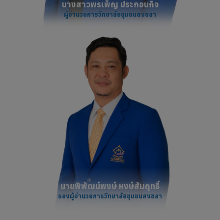
นางสาวพรเพ็ญ ประกอบกิจ
ผู้อำนวยการวิทยาลัยชุมชนสงขลา
นายพิพัฒน์พงษ์ หงษ์สัมฤทธิ์
รองผู้อำนวยการวิทยาลัยชุมชนสงขลา