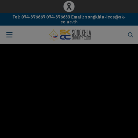
Tel: 074-376667 074-376633 Email: songkhla-iccs@sk-
cc.ac.th