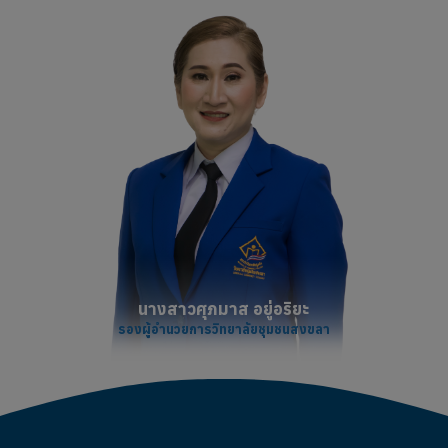
นางสาวศุภมาส อยู่อริยะ
รองผู้อำนวยการวิทยาลัยชุมชนสงขลา