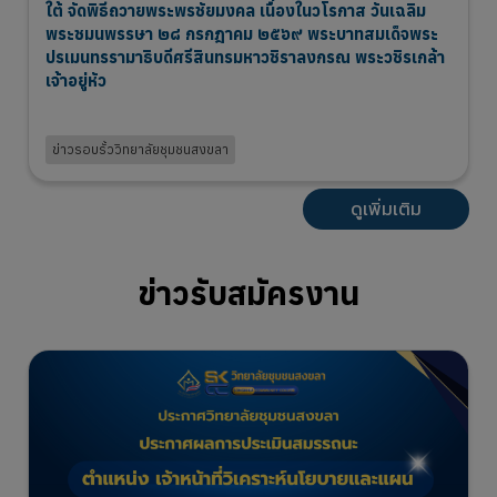
ใต้ จัดพิธีถวายพระพรชัยมงคล เนื่องในวโรกาส วันเฉลิม
พระชมนพรรษา ๒๘ กรกฎาคม ๒๕๖๙ พระบาทสมเด็จพระ
ปรเมนทรรามาธิบดีศรีสินทรมหาวชิราลงกรณ พระวชิรเกล้า
เจ้าอยู่หัว
31 Jul 2026
ข่าวรอบรั้ววิทยาลัยชุมชนสงขลา
ดูเพิ่มเติม
ข่าวรับสมัครงาน