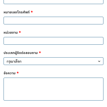
หมายเลขโทรศัพท์
หน่วยงาน
ประเภทผู้ติดต่อสอบถาม
กรุณาเลือก
ข้อความ