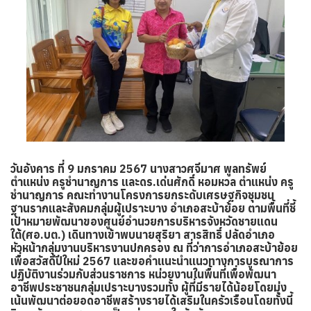
วันอังคาร ที่ 9 มกราคม 2567 นางสาวศจีมาศ พูลทรัพย์
ตำแหน่ง ครูชำนาญการ และดร.เด่นศักดิ์ หอมหวล ตำแหน่ง ครู
ชำนาญการ คณะทำงานโครงการยกระดับเศรษฐกิจชุมชน
ฐานรากและสังคมกลุ่มผู้เปราะบาง อำเภอสะบ้าย้อย ตามพื้นที่ชี้
เป้าหมายพัฒนาของศูนย์อำนวยการบริหารจังหวัดชายแดน
ใต้(ศอ.บต.) เดินทางเข้าพบนายสุริยา สารสิทธิ์ ปลัดอำเภอ
หัวหน้ากลุ่มงานบริหารงานปกครอง ณ ที่ว่าการอำเภอสะบ้าย้อย
เพื่อสวัสดีปีใหม่ 2567 และขอคำแนะนำแนวทางการบูรณาการ
ปฏิบัติงานร่วมกับส่วนราชการ หน่วยงานในพื้นที่เพื่อพัฒนา
อาชีพประชาชนกลุ่มเปราะบางรวมทั้ง ผู้ที่มีรายได้น้อยโดยมุ่ง
เน้นพัฒนาต่อยอดอาชีพสร้างรายได้เสริมในครัวเรือนโดยทั้งนี้