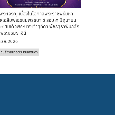
พระเจริญ เนื่องในโอกาสพระราชพิธีมหา
ลเฉลิมพระชนมพรรษา ๔ รอบ ๓ มิถุนายน
 สมเด็จพระนางเจ้าสุทิดา พัชรสุธาพิมลลัก
พระบรมราชินี
 มิ.ย. 2026
รอบรั้ววิทยาลัยชุมชนสงขลา