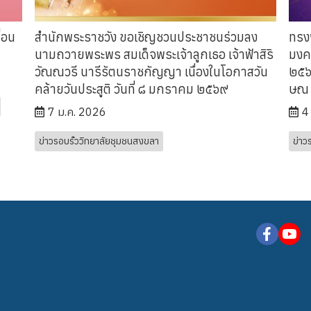
ื่อน
สำนักพระราชวัง ขอเชิญชวนประชาชนร่วมลง
ทรง
นามถวายพระพร สมเด็จพระเจ้าลูกเธอ เจ้าฟ้าสิริ
มงค
วัณณวรี นารีรัตนราชกัญญา เนื่องในโอกาสวัน
๒๕๖๙
คล้ายวันประสูติ วันที่ ๘ มกราคม ๒๕๖๙
ษณ 
7 ม.ค. 2026
4
ข่าวรอบรั้ววิทยาลัยชุมชนสงขลา
ข่าว