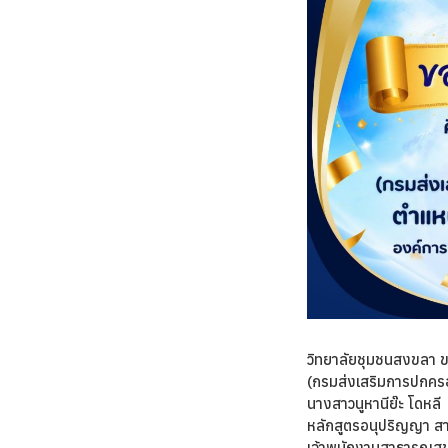
วิทยาลัยชุมชนสงขลา 
(กรมส่งเสริมการปกครอ
นางสาวนูหานีย๊ะ โดหลี
หลักสูตรอนุปริญญา ส
เจ้าพนักงานสาธารณสุ