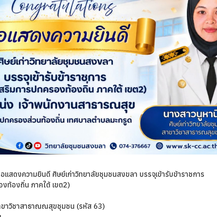
ขอแสดงความยินดี
ศิษย์เก่าวิทยาลัยชุมชนสงขลา
บรรจุเข้ารับข้าราชการ
งท้องถิ่น ภาคใต้ เขต2)
าขาวิชาสาธาณณสุขชุมชน (รหัส 63)
ข