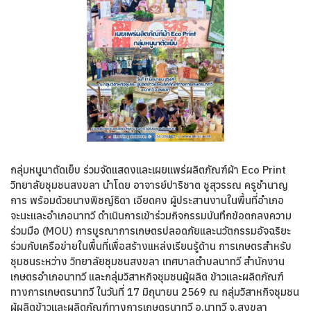
กลุ่มหนูนาตัดเย็บ ร่วมจัดแสดงและเผยแพร่ผลิตภัณฑ์ผ้า Eco Print
วิทยาลัยชุมชนสงขลา นำโดย อาจารย์ปาริชาต ชูสุวรรณ ครูชำนาญ
การ พร้อมด้วยนางพิชญ์ธิดา เอียดคง ผู้ประสานงานในพื้นที่อำเภอ
จะนะและอำเภอนาทวี ดำเนินการเข้าร่วมกิจกรรมบันทึกข้อตกลงความ
ร่วมมือ (MOU) การบูรณาการเกษตรปลอดภัยและนวัตกรรมอัจฉริยะ
ร่วมกับเครือข่ายในพื้นที่เพื่อสร้างแหล่งเรียนรู้ด้าน การเกษตรสำหรับ
ชุมชนระหว่าง วิทยาลัยชุมชนสงขลา เทศบาลตำบลนาทวี สำนักงาน
เกษตรอำเภอนาทวี และกลุ่มวิสาหกิจชุมชนผู้ผลิต ข้าวและผลิตภัณฑ์
ทางการเกษตรนาทวี ในวันที่ 17 มิถุนายน 2569 ณ กลุ่มวิสาหกิจชุมชน
ผู้ผลิตข้าวและผลิตภัณฑ์ทางการเกษตรนาทวี อ.นาทวี จ.สงขลา