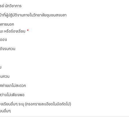
ย์ นักวิชาการ
น้าที่ผู้ปฏิบัติงานภายในวิทยาลัยชุมชนสงขลา
ลภายนอก
ะ หรือร้องเรียน
ะออง
งดังรบกวน
ย
นรบกวน
ศถ่ายเทไม่สะดวก
ว่างไม่เพียงพอ
องเรียนอื่นๆ ระบุ (กรอกรายละเอียดในข้อถัดไป)
ยนอื่นๆ