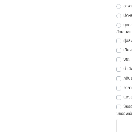
อาจาร
เจ้าห
บุคค
ข้อเสนอแน
ฝุ่นล
เสีย
ขยะ
น้ำเสี
กลิ่
อากา
แสงส
ข้อร้
ข้อร้องเรี