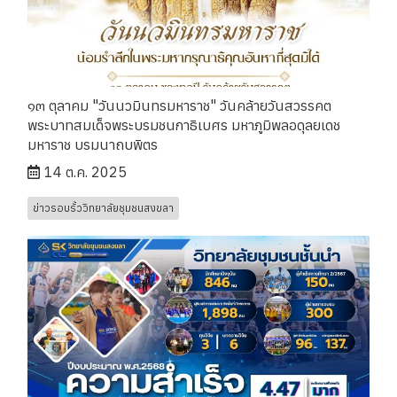
๑๓ ตุลาคม "วันนวมินทรมหาราช" วันคล้ายวันสวรรคต
พระบาทสมเด็จพระบรมชนกาธิเบศร มหาภูมิพลอดุลยเดช
มหาราช บรมนาถบพิตร
14 ต.ค. 2025
ข่าวรอบรั้ววิทยาลัยชุมชนสงขลา