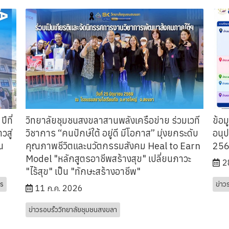
ีที่
วิทยาลัยชุมชนสงขลาสานพลังเครือข่าย ร่วมเวที
ข้อม
วสู่
วิชาการ “คนปักษ์ใต้ อยู่ดี มีโอกาส” มุ่งยกระดับ
อนุ
น
คุณภาพชีวิตและนวัตกรรมสังคม Heal to Earn
25
Model "หลักสูตรอาชีพสร้างสุข" เปลี่ยนภาวะ
2
"ไร้สุข" เป็น "ทักษะสร้างอาชีพ"
s
ข่าว
11 ก.ค. 2026
ข่าวรอบรั้ววิทยาลัยชุมชนสงขลา