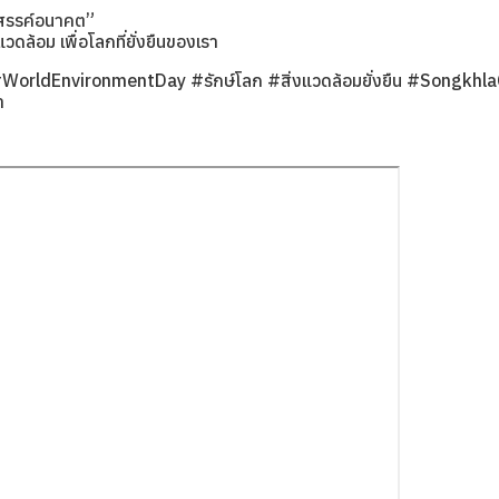
างสรรค์อนาคต”
แวดล้อม เพื่อโลกที่ยั่งยืนของเรา
 #WorldEnvironmentDay #รักษ์โลก #สิ่งแวดล้อมยั่งยืน #Songkh
า